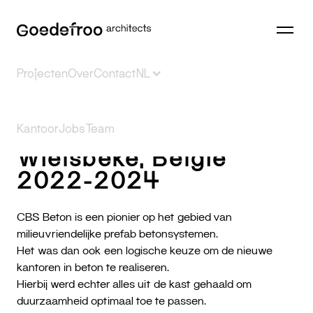
Projecten
Over
Contact
NL
CBS
Selectie
Kantoor
Jobs
⎮
Publiek
Team
Reconversie
Huisvesting
Kantoor
Sport
In
Wielsbeke, België
2022-2024
CBS Beton is een pionier op het gebied van
milieuvriendelijke prefab betonsystemen.
Het was dan ook een logische keuze om de nieuwe
kantoren in beton te realiseren.
Hierbij werd echter alles uit de kast gehaald om
duurzaamheid optimaal toe te passen.