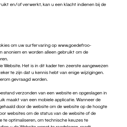
kt en/of verwerkt, kan u een klacht indienen bij de
cookies om uw surfervaring op www.goedefroo-
ijn anoniem en worden alleen gebruikt om de
ren.
e Website. Het is in dit kader ten zeerste aangewezen
er te zijn dat u kennis hebt van enige wijzigingen.
ederom gevraagd worden.
tbestand verzonden van een website en opgeslagen in
bruik maakt van een mobiele applicatie. Wanneer de
pgehaald door de website om de website op de hoogte
oor websites om de status van de website of de
e te optimaliseren, om technische keuzes te
ndien u de Website wenst te raadplegen, raadt