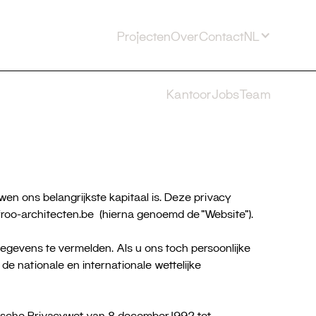
Projecten
Over
Contact
NL
Kantoor
Jobs
Team
en ons belangrijkste kapitaal is. Deze privacy
froo-architecten.be (hierna genoemd de “Website”).
egevens te vermelden. Als u ons toch persoonlijke
e nationale en internationale wettelijke
lgische Privacywet van 8 december 1992 tot