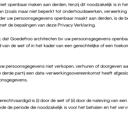
t openbaar maken aan derden, tenzij dit noodzakelijk is in het
an (zoals maar niet beperkt tot onderhoudswerken, verwerking
kader uw persoonsgegevens openbaar maakt aan derden, is de be
et de bepalingen van deze Privacy Verklaring.
jk dat Goedefroo architecten bv uw persoonsgegevens openbaa
 van de wet of in het kader van een gerechtelijke of een toekomst
 uw persoonsgegevens niet verkopen, verhuren of doorgeven aan d
e derde partij een data-verwerkingsovereenkomst heeft afgeslo
soonsgegevens.
rechtvaardigd is (i) door de wet of (ii) door de naleving van ee
 de periode die noodzakelijk is voor het behalen en het vervu