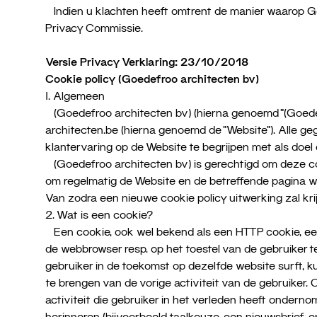
Indien u klachten heeft omtrent de manier waarop Go
Privacy Commissie.
Versie Privacy Verklaring: 23/10/2018
Cookie policy (Goedefroo architecten bv)
1. Algemeen
(Goedefroo architecten bv) (hierna genoemd “(Goedef
architecten.be (hierna genoemd de “Website”). Alle ge
klantervaring op de Website te begrijpen met als doel
(Goedefroo architecten bv) is gerechtigd om deze coo
om regelmatig de Website en de betreffende pagina wa
Van zodra een nieuwe cookie policy uitwerking zal k
2. Wat is een cookie?
Een cookie, ook wel bekend als een HTTP cookie, een
de webbrowser resp. op het toestel van de gebruiker t
gebruiker in de toekomst op dezelfde website surft,
te brengen van de vorige activiteit van de gebruike
activiteit die gebruiker in het verleden heeft onder
herinneren (bijvoorbeeld taalkeuze, een nieuwsbrief, 