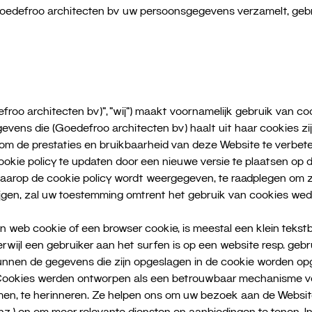
edefroo architecten bv uw persoonsgegevens verzamelt, gebrui
roo architecten bv)”, “wij”) maakt voornamelijk gebruik van 
gevens die (Goedefroo architecten bv) haalt uit haar cookies z
 om de prestaties en bruikbaarheid van deze Website te verbete
kie policy te updaten door een nieuwe versie te plaatsen op d
arop de cookie policy wordt weergegeven, te raadplegen om zek
rijgen, zal uw toestemming omtrent het gebruik van cookies w
 web cookie of een browser cookie, is meestal een klein teks
erwijl een gebruiker aan het surfen is op een website resp. ge
 kunnen de gegevens die zijn opgeslagen in de cookie worden o
r. Cookies werden ontworpen als een betrouwbaar mechanisme v
nomen, te herinneren. Ze helpen ons om uw bezoek aan de Websit
enz.) en om meer relevante diensten en aanbiedingen te tonen. I