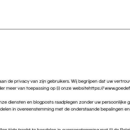
n de privacy van zijn gebruikers. Wij begrijpen dat uw vertrouw
onder meer van toepassing op (i) onze websitehttps://www.goede
nze diensten en blogposts raadplegen zonder uw persoonlijke g
andelen in overeenstemming met de onderstaande bepalingen en d
llen tijde tracht te handelen in overeenstemming met (i) de Be