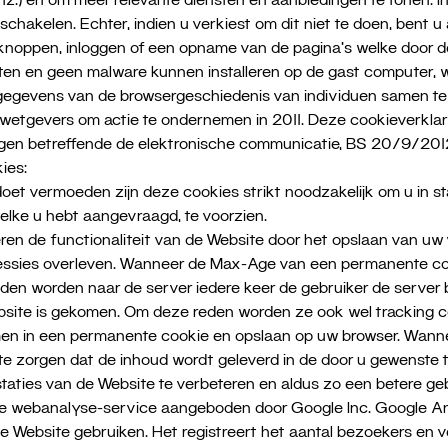
hakelen. Echter, indien u verkiest om dit niet te doen, bent u al
noppen, inloggen of een opname van de pagina's welke door de
n en geen malware kunnen installeren op de gast computer, wo
gegevens van de browsergeschiedenis van individuen samen te s
etgevers om actie te ondernemen in 2011. Deze cookieverklari
ngen betreffende de elektronische communicatie, BS 20/9/2012
ies:
oet vermoeden zijn deze cookies strikt noodzakelijk om u in sta
elke u hebt aangevraagd, te voorzien.
ren de functionaliteit van de Website door het opslaan van uw
ssies overleven. Wanneer de Max-Age van een permanente cookie 
onden worden naar de server iedere keer de gebruiker de server
 Website is gekomen. Om deze reden worden ze ook wel tracking
men in een permanente cookie en opslaan op uw browser. Wann
 zorgen dat de inhoud wordt geleverd in de door u gewenste t
aties van de Website te verbeteren en aldus zo een betere geb
ire webanalyse-service aangeboden door Google Inc. Google A
de Website gebruiken. Het registreert het aantal bezoekers en 