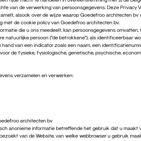
ichte van de verwerking van persoonsgegevens. Deze Privacy Ve
amelt, alsook over de wijze waarop Goedefroo architecten bv
g met de cookie policy van Goedefroo architecten bv.
ormatie die u ons meedeelt, kan persoonsgegevens omvatten. 
re natuurlijke persoon (“de betrokkene”); als identificeerbaar 
hand van een indicator zoals een naam, een identificatienumme
r de fysieke, fysiologische, genetische, psychische, economisch
evens verzamelen en verwerken:
edefroo architecten bv
ch anonieme informatie betreffende het gebruik dat u maakt v
u bezoekt van de Website, van welke webbrowser u gebruik maa