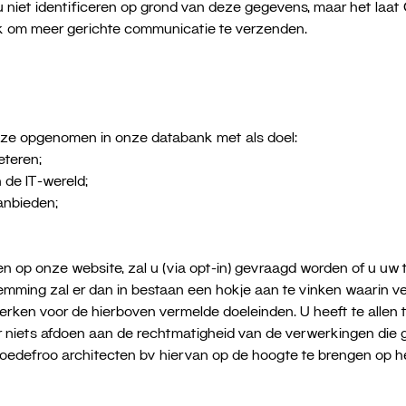
 u niet identificeren op grond van deze gegevens, maar het laat
ok om meer gerichte communicatie te verzenden.
ze opgenomen in onze databank met als doel:
eteren;
 de IT-wereld;
anbieden;
 op onze website, zal u (via opt-in) gevraagd worden of u uw 
mming zal er dan in bestaan een hokje aan te vinken waarin v
en voor de hierboven vermelde doeleinden. U heeft te allen ti
r niets afdoen aan de rechtmatigheid van de verwerkingen die
Goedefroo architecten bv hiervan op de hoogte te brengen op h