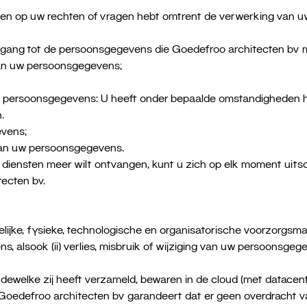
en op uw rechten of vragen hebt omtrent de verwerking van u
ang tot de persoonsgegevens die Goedefroo architecten bv mo
 van uw persoonsgegevens;
 persoonsgegevens: U heeft onder bepaalde omstandigheden h
.
vens;
an uw persoonsgegevens.
iensten meer wilt ontvangen, kunt u zich op elk moment uitschr
tecten bv.
delijke, fysieke, technologische en organisatorische voorzorg
, alsook (ii) verlies, misbruik of wijziging van uw persoonsgeg
dewelke zij heeft verzameld, bewaren in de cloud (met datacent
oedefroo architecten bv garandeert dat er geen overdracht v