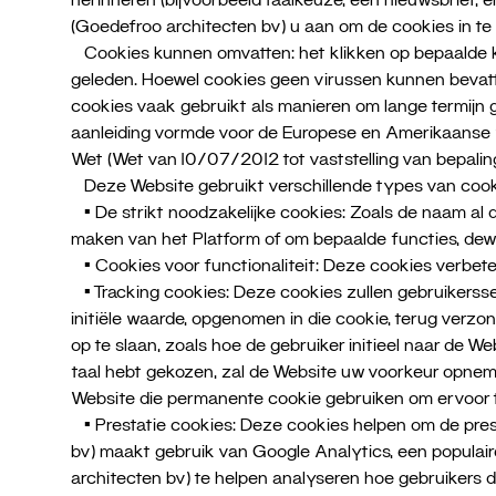
(Goedefroo architecten bv) u aan om de cookies in te sc
Cookies kunnen omvatten: het klikken op bepaalde k
geleden. Hoewel cookies geen virussen kunnen bevatte
cookies vaak gebruikt als manieren om lange termijn 
aanleiding vormde voor de Europese en Amerikaanse w
Wet (Wet van 10/07/2012 tot vaststelling van bepali
Deze Website gebruikt verschillende types van cook
• De strikt noodzakelijke cookies: Zoals de naam al d
maken van het Platform of om bepaalde functies, dew
• Cookies voor functionaliteit: Deze cookies verbete
• Tracking cookies: Deze cookies zullen gebruikersse
initiële waarde, opgenomen in die cookie, terug verz
op te slaan, zoals hoe de gebruiker initieel naar de
taal hebt gekozen, zal de Website uw voorkeur opne
Website die permanente cookie gebruiken om ervoor te
• Prestatie cookies: Deze cookies helpen om de prest
bv) maakt gebruik van Google Analytics, een popula
architecten bv) te helpen analyseren hoe gebruikers 